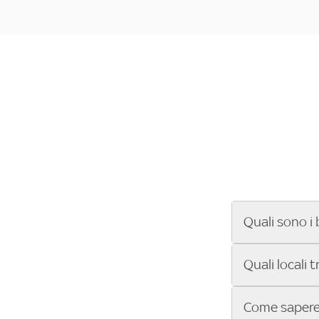
Quali sono i 
Se cerchi un ba
Quali locali 
ENILIVE, la Se
Conference Lea
Vuoi sapere qu
Come sapere 
Sky Bar ti aiut