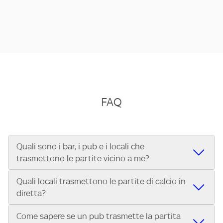
FAQ
Quali sono i bar, i pub e i locali che
trasmettono le partite vicino a me?
Quali locali trasmettono le partite di calcio in
Se cerchi un bar, pub, ristorante o locale vicino a te per
diretta?
vedere le partite di Serie A ENILIVE, la Serie C Sky Wifi, la
UEFA Champions League, la UEFA Europa League, la UEFA
Come sapere se un pub trasmette la partita
Vuoi sapere quali bar, pub o ristoranti mostrano le partite
Conference League, il Tennis, la Formula 1®, la MotoGP™ e