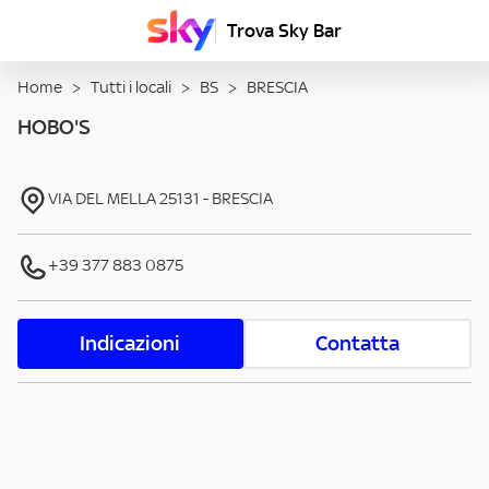
Trova Sky Bar
Home
>
Tutti i locali
>
BS
>
BRESCIA
HOBO'S
VIA DEL MELLA
25131
-
BRESCIA
+39 377 883 0875
Indicazioni
Contatta