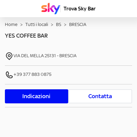
Trova Sky Bar
Home
>
Tutti i locali
>
BS
>
BRESCIA
YES COFFEE BAR
VIA DEL MELLA
25131
-
BRESCIA
+39 377 883 0875
Indicazioni
Contatta