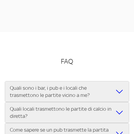
FAQ
Quali sono i bar, i pub e i locali che
trasmettono le partite vicino a me?
Quali locali trasmettono le partite di calcio in
Se cerchi un bar, pub, ristorante o locale vicino a te per
diretta?
vedere le partite di Serie A ENILIVE, la Serie C Sky Wifi, la
UEFA Champions League, la UEFA Europa League, la UEFA
Come sapere se un pub trasmette la partita
Vuoi sapere quali bar, pub o ristoranti mostrano le partite
Conference League, il Tennis, la Formula 1®, la MotoGP™ e