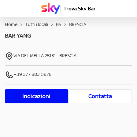
Trova Sky Bar
Home
>
Tutti i locali
>
BS
>
BRESCIA
BAR YANG
VIA DEL MELLA
25131
-
BRESCIA
+39 377 883 0875
Indicazioni
Contatta