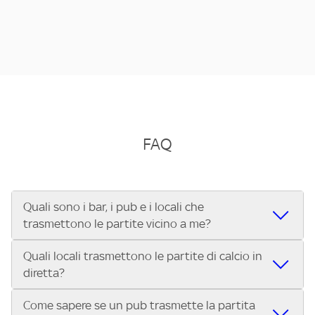
FAQ
Quali sono i bar, i pub e i locali che
trasmettono le partite vicino a me?
Quali locali trasmettono le partite di calcio in
Se cerchi un bar, pub, ristorante o locale vicino a te per
diretta?
vedere le partite di Serie A ENILIVE, la Serie C Sky Wifi, la
UEFA Champions League, la UEFA Europa League, la UEFA
Come sapere se un pub trasmette la partita
Vuoi sapere quali bar, pub o ristoranti mostrano le partite
Conference League, il Tennis, la Formula 1®, la MotoGP™ e