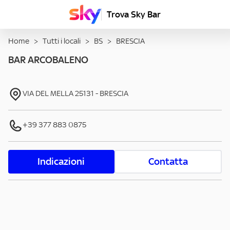
Trova Sky Bar
Home
>
Tutti i locali
>
BS
>
BRESCIA
BAR ARCOBALENO
VIA DEL MELLA
25131
-
BRESCIA
+39 377 883 0875
Indicazioni
Contatta