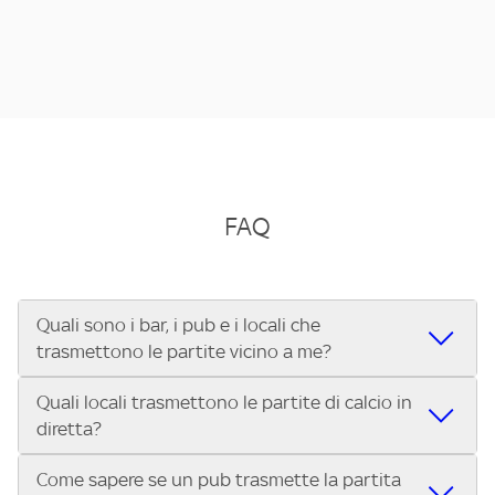
FAQ
Quali sono i bar, i pub e i locali che
trasmettono le partite vicino a me?
Quali locali trasmettono le partite di calcio in
Se cerchi un bar, pub, ristorante o locale vicino a te per
diretta?
vedere le partite di Serie A ENILIVE, la Serie C Sky Wifi, la
UEFA Champions League, la UEFA Europa League, la UEFA
Come sapere se un pub trasmette la partita
Vuoi sapere quali bar, pub o ristoranti mostrano le partite
Conference League, il Tennis, la Formula 1®, la MotoGP™ e