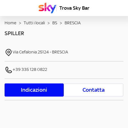
Trova Sky Bar
Home
>
Tutti i locali
>
BS
>
BRESCIA
SPILLER
Via Cefalonia
25124
-
BRESCIA
+39 335 128 0822
Indicazioni
Contatta