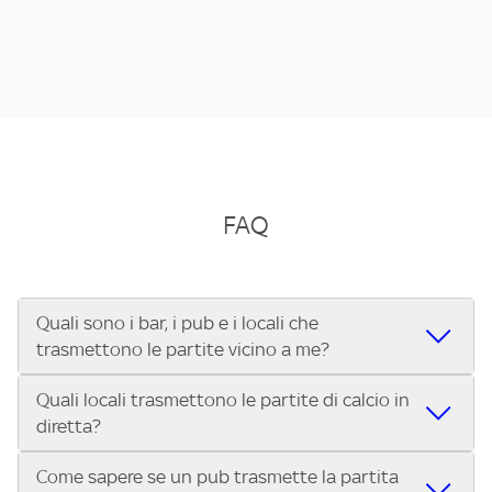
FAQ
Quali sono i bar, i pub e i locali che
trasmettono le partite vicino a me?
Quali locali trasmettono le partite di calcio in
Se cerchi un bar, pub, ristorante o locale vicino a te per
diretta?
vedere le partite di Serie A ENILIVE, la Serie C Sky Wifi, la
UEFA Champions League, la UEFA Europa League, la UEFA
Come sapere se un pub trasmette la partita
Vuoi sapere quali bar, pub o ristoranti mostrano le partite
Conference League, il Tennis, la Formula 1®, la MotoGP™ e