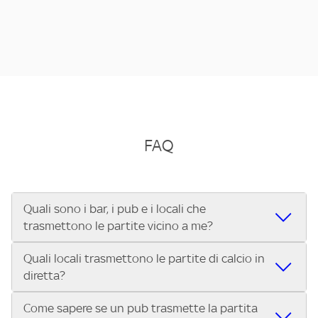
FAQ
Quali sono i bar, i pub e i locali che
trasmettono le partite vicino a me?
Quali locali trasmettono le partite di calcio in
Se cerchi un bar, pub, ristorante o locale vicino a te per
diretta?
vedere le partite di Serie A ENILIVE, la Serie C Sky Wifi, la
UEFA Champions League, la UEFA Europa League, la UEFA
Come sapere se un pub trasmette la partita
Vuoi sapere quali bar, pub o ristoranti mostrano le partite
Conference League, il Tennis, la Formula 1®, la MotoGP™ e