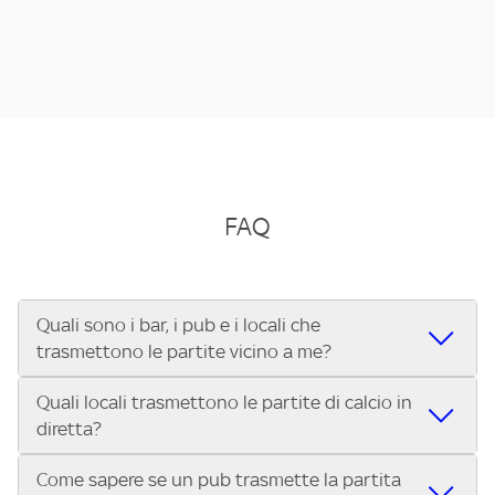
FAQ
Quali sono i bar, i pub e i locali che
trasmettono le partite vicino a me?
Quali locali trasmettono le partite di calcio in
Se cerchi un bar, pub, ristorante o locale vicino a te per
diretta?
vedere le partite di Serie A ENILIVE, la Serie C Sky Wifi, la
UEFA Champions League, la UEFA Europa League, la UEFA
Come sapere se un pub trasmette la partita
Vuoi sapere quali bar, pub o ristoranti mostrano le partite
Conference League, il Tennis, la Formula 1®, la MotoGP™ e