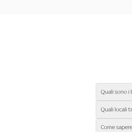
Quali sono i 
Se cerchi un ba
Quali locali 
ENILIVE, la Se
Conference Lea
Vuoi sapere qu
Come sapere 
Sky Bar ti aiut