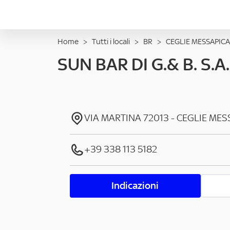
Home
>
Tutti i locali
>
BR
>
CEGLIE MESSAPICA
SUN BAR DI G.& B. S.A.
VIA MARTINA
72013
-
CEGLIE MES
+39 338 113 5182
Indicazioni