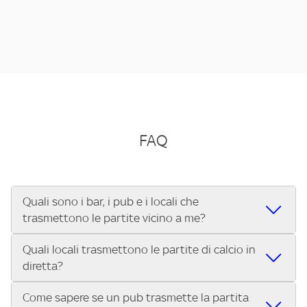
FAQ
Quali sono i bar, i pub e i locali che
trasmettono le partite vicino a me?
Quali locali trasmettono le partite di calcio in
Se cerchi un bar, pub, ristorante o locale vicino a te per
diretta?
vedere le partite di Serie A ENILIVE, la Serie C Sky Wifi, la
UEFA Champions League, la UEFA Europa League, la UEFA
Come sapere se un pub trasmette la partita
Vuoi sapere quali bar, pub o ristoranti mostrano le partite
Conference League, il Tennis, la Formula 1®, la MotoGP™ e