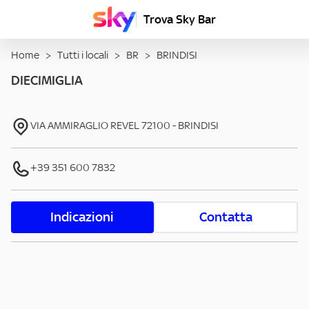
Trova Sky Bar
Home
>
Tutti i locali
>
BR
>
BRINDISI
DIECIMIGLIA
VIA AMMIRAGLIO REVEL
72100
-
BRINDISI
+39 351 600 7832
Indicazioni
Contatta