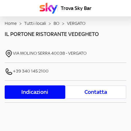
Trova Sky Bar
Home
>
Tutti i locali
>
BO
>
VERGATO
IL PORTONE RISTORANTE VEDEGHETO
VIA MOLINO SERRA
40038
-
VERGATO
+39 340 145 2100
Indicazioni
Contatta