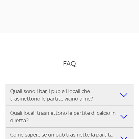
FAQ
Quali sono i bar, i pub e i locali che
trasmettono le partite vicino a me?
Quali locali trasmettono le partite di calcio in
Se cerchi un bar, pub, ristorante o locale vicino a te per
diretta?
vedere le partite di Serie A ENILIVE, la Serie C Sky Wifi, la
UEFA Champions League, la UEFA Europa League, la UEFA
Come sapere se un pub trasmette la partita
Vuoi sapere quali bar, pub o ristoranti mostrano le partite
Conference League, il Tennis, la Formula 1®, la MotoGP™ e