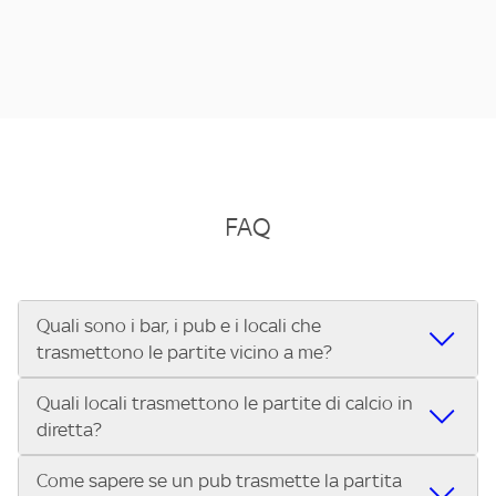
FAQ
Quali sono i bar, i pub e i locali che
trasmettono le partite vicino a me?
Quali locali trasmettono le partite di calcio in
Se cerchi un bar, pub, ristorante o locale vicino a te per
diretta?
vedere le partite di Serie A ENILIVE, la Serie C Sky Wifi, la
UEFA Champions League, la UEFA Europa League, la UEFA
Come sapere se un pub trasmette la partita
Vuoi sapere quali bar, pub o ristoranti mostrano le partite
Conference League, il Tennis, la Formula 1®, la MotoGP™ e