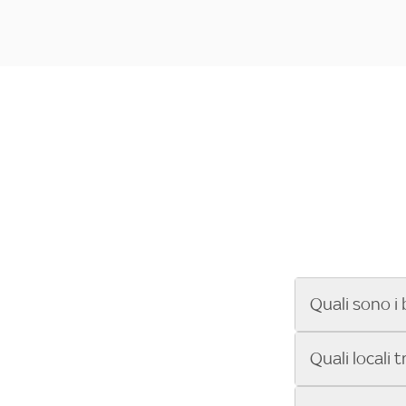
Quali sono i 
Se cerchi un ba
Quali locali 
ENILIVE, la Se
Conference Lea