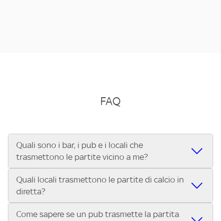
FAQ
Quali sono i bar, i pub e i locali che
trasmettono le partite vicino a me?
Quali locali trasmettono le partite di calcio in
Se cerchi un bar, pub, ristorante o locale vicino a te per
diretta?
vedere le partite di Serie A ENILIVE, la Serie C Sky Wifi, la
UEFA Champions League, la UEFA Europa League, la UEFA
Come sapere se un pub trasmette la partita
Vuoi sapere quali bar, pub o ristoranti mostrano le partite
Conference League, il Tennis, la Formula 1®, la MotoGP™ e