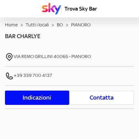
Trova Sky Bar
Home
>
Tutti i locali
>
BO
>
PIANORO
BAR CHARLYE
VIA REMO GRILLINI
40065
-
PIANORO
+39 339 700 4137
Indicazioni
Contatta