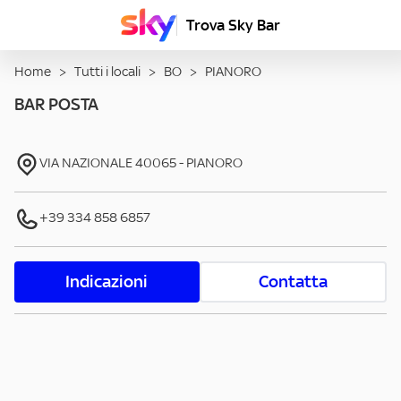
Trova Sky Bar
Home
>
Tutti i locali
>
BO
>
PIANORO
BAR POSTA
VIA NAZIONALE
40065
-
PIANORO
+39 334 858 6857
Indicazioni
Contatta