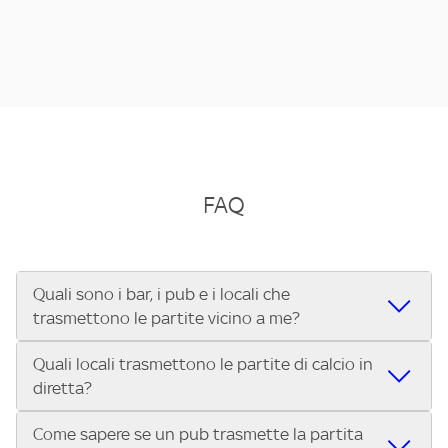
FAQ
Quali sono i bar, i pub e i locali che
trasmettono le partite vicino a me?
Quali locali trasmettono le partite di calcio in
Se cerchi un bar, pub, ristorante o locale vicino a te per
diretta?
vedere le partite di Serie A ENILIVE, la Serie C Sky Wifi, la
UEFA Champions League, la UEFA Europa League, la UEFA
Come sapere se un pub trasmette la partita
Vuoi sapere quali bar, pub o ristoranti mostrano le partite
Conference League, il Tennis, la Formula 1®, la MotoGP™ e