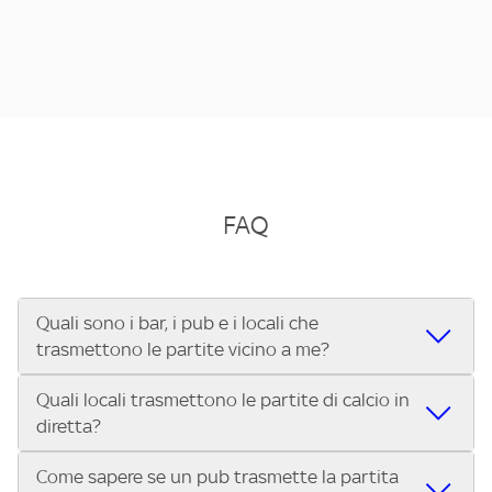
FAQ
Quali sono i bar, i pub e i locali che
trasmettono le partite vicino a me?
Quali locali trasmettono le partite di calcio in
Se cerchi un bar, pub, ristorante o locale vicino a te per
diretta?
vedere le partite di Serie A ENILIVE, la Serie C Sky Wifi, la
UEFA Champions League, la UEFA Europa League, la UEFA
Come sapere se un pub trasmette la partita
Vuoi sapere quali bar, pub o ristoranti mostrano le partite
Conference League, il Tennis, la Formula 1®, la MotoGP™ e