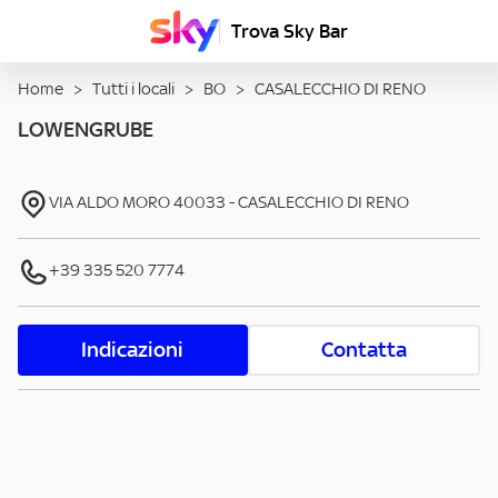
Trova Sky Bar
Home
>
Tutti i locali
>
BO
>
CASALECCHIO DI RENO
LOWENGRUBE
VIA ALDO MORO
40033
-
CASALECCHIO DI RENO
+39 335 520 7774
Indicazioni
Contatta