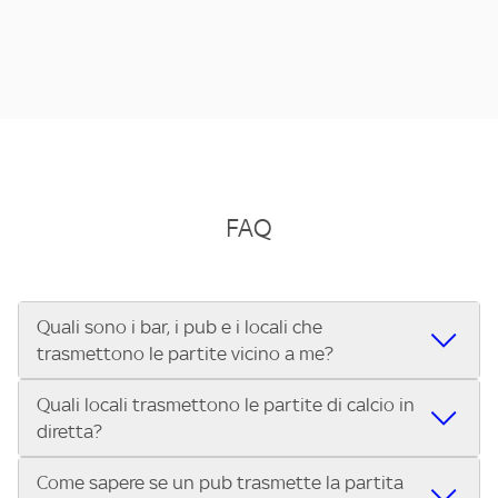
FAQ
Quali sono i bar, i pub e i locali che
trasmettono le partite vicino a me?
Quali locali trasmettono le partite di calcio in
Se cerchi un bar, pub, ristorante o locale vicino a te per
diretta?
vedere le partite di Serie A ENILIVE, la Serie C Sky Wifi, la
UEFA Champions League, la UEFA Europa League, la UEFA
Come sapere se un pub trasmette la partita
Vuoi sapere quali bar, pub o ristoranti mostrano le partite
Conference League, il Tennis, la Formula 1®, la MotoGP™ e