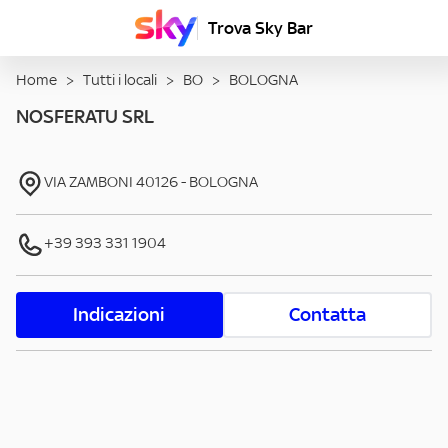
Trova Sky Bar
Home
>
Tutti i locali
>
BO
>
BOLOGNA
NOSFERATU SRL
VIA ZAMBONI
40126
-
BOLOGNA
+39 393 331 1904
Indicazioni
Contatta