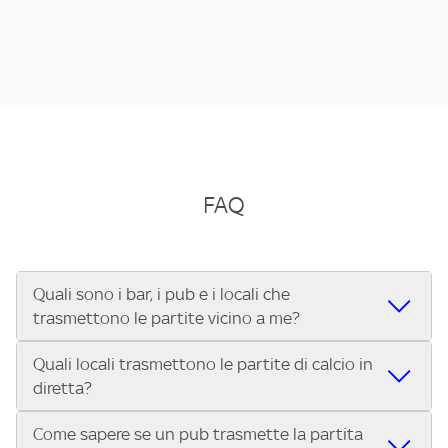
FAQ
Quali sono i bar, i pub e i locali che
trasmettono le partite vicino a me?
Quali locali trasmettono le partite di calcio in
Se cerchi un bar, pub, ristorante o locale vicino a te per
diretta?
vedere le partite di Serie A ENILIVE, la Serie C Sky Wifi, la
UEFA Champions League, la UEFA Europa League, la UEFA
Come sapere se un pub trasmette la partita
Vuoi sapere quali bar, pub o ristoranti mostrano le partite
Conference League, il Tennis, la Formula 1®, la MotoGP™ e