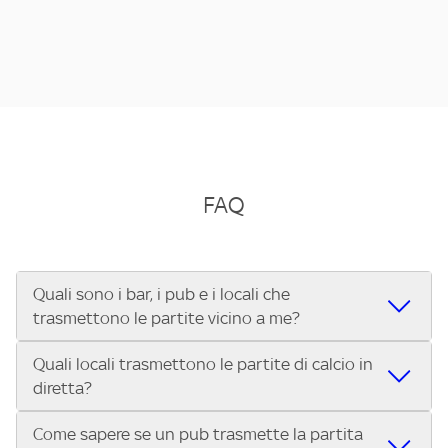
FAQ
Quali sono i bar, i pub e i locali che
trasmettono le partite vicino a me?
Quali locali trasmettono le partite di calcio in
Se cerchi un bar, pub, ristorante o locale vicino a te per
diretta?
vedere le partite di Serie A ENILIVE, la Serie C Sky Wifi, la
UEFA Champions League, la UEFA Europa League, la UEFA
Come sapere se un pub trasmette la partita
Vuoi sapere quali bar, pub o ristoranti mostrano le partite
Conference League, il Tennis, la Formula 1®, la MotoGP™ e