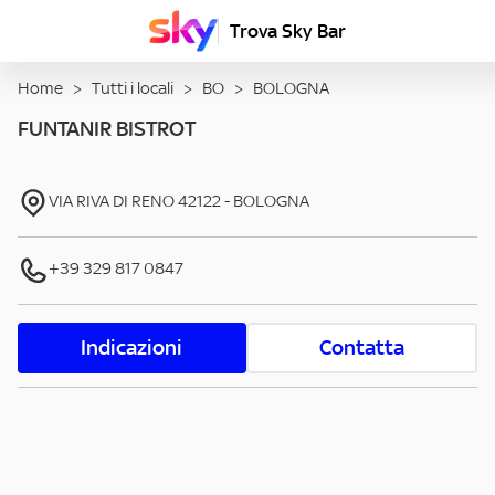
Trova Sky Bar
Home
>
Tutti i locali
>
BO
>
BOLOGNA
FUNTANIR BISTROT
VIA RIVA DI RENO
42122
-
BOLOGNA
+39 329 817 0847
Indicazioni
Contatta