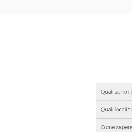
Quali sono i 
Se cerchi un ba
Quali locali 
ENILIVE, la Se
Conference Lea
Vuoi sapere qu
Come sapere 
Sky Bar ti aiut