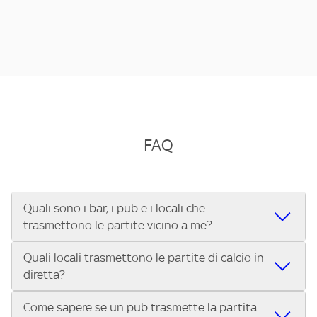
FAQ
Quali sono i bar, i pub e i locali che
trasmettono le partite vicino a me?
Quali locali trasmettono le partite di calcio in
Se cerchi un bar, pub, ristorante o locale vicino a te per
diretta?
vedere le partite di Serie A ENILIVE, la Serie C Sky Wifi, la
UEFA Champions League, la UEFA Europa League, la UEFA
Come sapere se un pub trasmette la partita
Vuoi sapere quali bar, pub o ristoranti mostrano le partite
Conference League, il Tennis, la Formula 1®, la MotoGP™ e