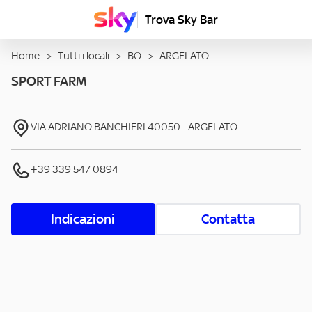
Trova Sky Bar
Home
>
Tutti i locali
>
BO
>
ARGELATO
SPORT FARM
VIA ADRIANO BANCHIERI
40050
-
ARGELATO
+39 339 547 0894
Indicazioni
Contatta