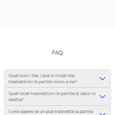
FAQ
Quali sono i bar, i pub e i locali che
trasmettono le partite vicino a me?
Quali locali trasmettono le partite di calcio in
Se cerchi un bar, pub, ristorante o locale vicino a te per
diretta?
vedere le partite di Serie A ENILIVE, la Serie C Sky Wifi, la
UEFA Champions League, la UEFA Europa League, la UEFA
Come sapere se un pub trasmette la partita
Vuoi sapere quali bar, pub o ristoranti mostrano le partite
Conference League, il Tennis, la Formula 1®, la MotoGP™ e