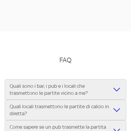
FAQ
Quali sono i bar, i pub e i locali che
trasmettono le partite vicino a me?
Quali locali trasmettono le partite di calcio in
Se cerchi un bar, pub, ristorante o locale vicino a te per
diretta?
vedere le partite di Serie A ENILIVE, la Serie C Sky Wifi, la
UEFA Champions League, la UEFA Europa League, la UEFA
Come sapere se un pub trasmette la partita
Vuoi sapere quali bar, pub o ristoranti mostrano le partite
Conference League, il Tennis, la Formula 1®, la MotoGP™ e