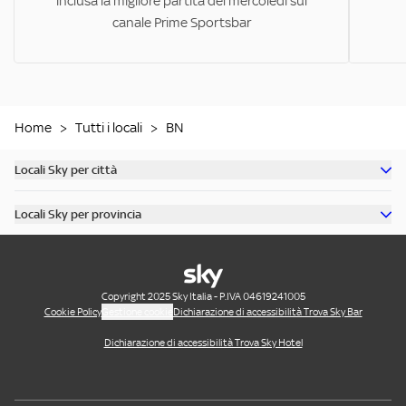
inclusa la migliore partita del mercoledì sul
canale Prime Sportsbar
Home
>
Tutti i locali
>
BN
Locali Sky per città
Scopri tutti i bar di Milano
Locali Sky per provincia
Scopri tutti i bar di Roma
Scopri tutti i bar in provincia di Milano
Scopri tutti i bar di Torino
Scopri tutti i bar in provincia di Roma
Scopri tutti i bar di Napoli
Scopri tutti i bar in provincia di Bologna
Copyright 2025 Sky Italia - P.IVA 04619241005
Scopri tutti i bar di Firenze
Cookie Policy
Gestione cookie
Dichiarazione di accessibilità Trova Sky Bar
Scopri tutti i bar in provincia di Napoli
Scopri tutti i bar di Cagliari
Dichiarazione di accessibilità Trova Sky Hotel
Scopri tutti i bar in provincia di Modena
Scopri tutti i bar di Padova
Scopri tutti i bar in provincia di Monza e Brianza
Scopri tutti i bar di Palermo