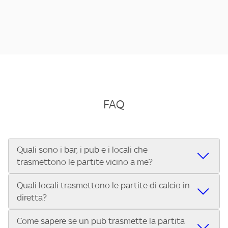
FAQ
Quali sono i bar, i pub e i locali che
trasmettono le partite vicino a me?
Quali locali trasmettono le partite di calcio in
Se cerchi un bar, pub, ristorante o locale vicino a te per
diretta?
vedere le partite di Serie A ENILIVE, la Serie C Sky Wifi, la
UEFA Champions League, la UEFA Europa League, la UEFA
Come sapere se un pub trasmette la partita
Vuoi sapere quali bar, pub o ristoranti mostrano le partite
Conference League, il Tennis, la Formula 1®, la MotoGP™ e