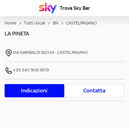
Trova Sky Bar
Home
>
Tutti i locali
>
BN
>
CASTELPAGANO
LA PINETA
VIA GARIBALDI
82024
-
CASTELPAGANO
+39 340 906 9619
Indicazioni
Contatta