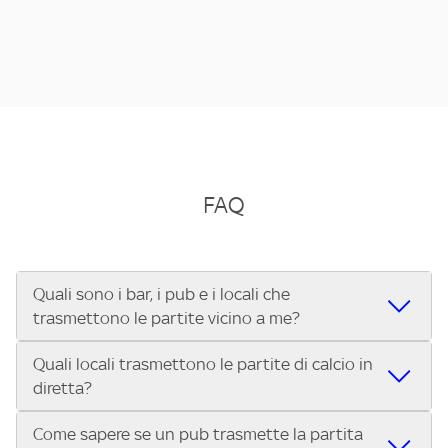
FAQ
Quali sono i bar, i pub e i locali che
trasmettono le partite vicino a me?
Quali locali trasmettono le partite di calcio in
Se cerchi un bar, pub, ristorante o locale vicino a te per
diretta?
vedere le partite di Serie A ENILIVE, la Serie C Sky Wifi, la
UEFA Champions League, la UEFA Europa League, la UEFA
Come sapere se un pub trasmette la partita
Vuoi sapere quali bar, pub o ristoranti mostrano le partite
Conference League, il Tennis, la Formula 1®, la MotoGP™ e