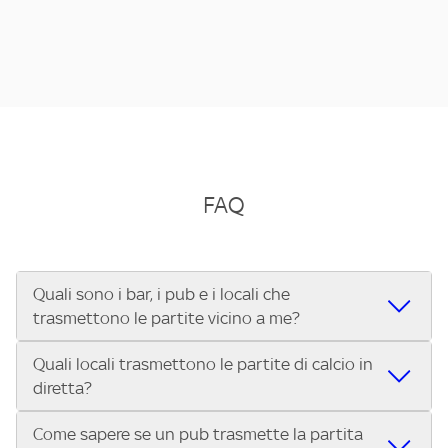
FAQ
Quali sono i bar, i pub e i locali che
trasmettono le partite vicino a me?
Quali locali trasmettono le partite di calcio in
Se cerchi un bar, pub, ristorante o locale vicino a te per
diretta?
vedere le partite di Serie A ENILIVE, la Serie C Sky Wifi, la
UEFA Champions League, la UEFA Europa League, la UEFA
Come sapere se un pub trasmette la partita
Vuoi sapere quali bar, pub o ristoranti mostrano le partite
Conference League, il Tennis, la Formula 1®, la MotoGP™ e