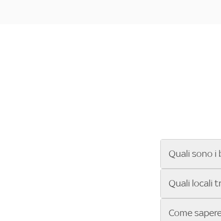
Quali sono i 
Se cerchi un ba
Quali locali 
ENILIVE, la Se
Conference Lea
Vuoi sapere qu
Come sapere 
Sky Bar ti aiut