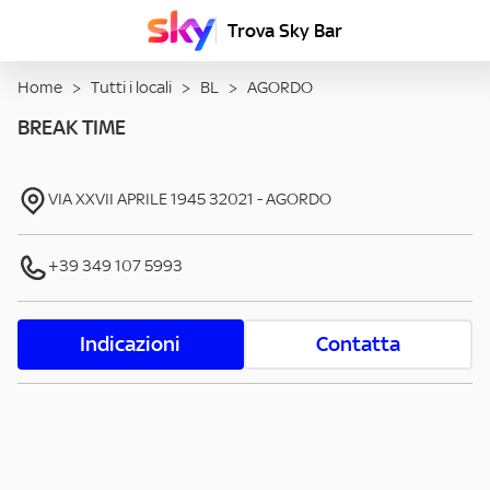
Trova Sky Bar
Home
>
Tutti i locali
>
BL
>
AGORDO
BREAK TIME
VIA XXVII APRILE 1945
32021
-
AGORDO
+39 349 107 5993
Indicazioni
Contatta