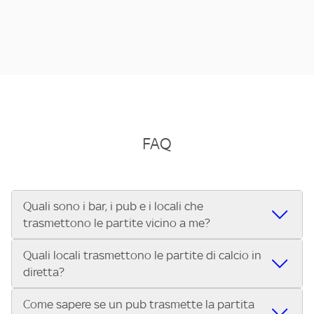
FAQ
Quali sono i bar, i pub e i locali che
trasmettono le partite vicino a me?
Quali locali trasmettono le partite di calcio in
Se cerchi un bar, pub, ristorante o locale vicino a te per
diretta?
vedere le partite di Serie A ENILIVE, la Serie C Sky Wifi, la
UEFA Champions League, la UEFA Europa League, la UEFA
Come sapere se un pub trasmette la partita
Vuoi sapere quali bar, pub o ristoranti mostrano le partite
Conference League, il Tennis, la Formula 1®, la MotoGP™ e