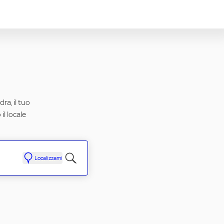
ra, il tuo
il locale
Localizzami