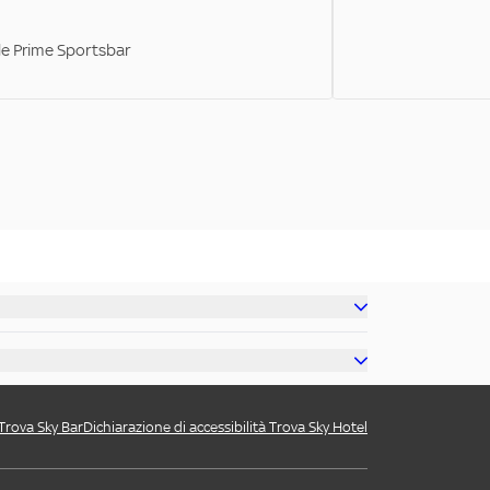
ale Prime Sportsbar
 Trova Sky Bar
Dichiarazione di accessibilità Trova Sky Hotel