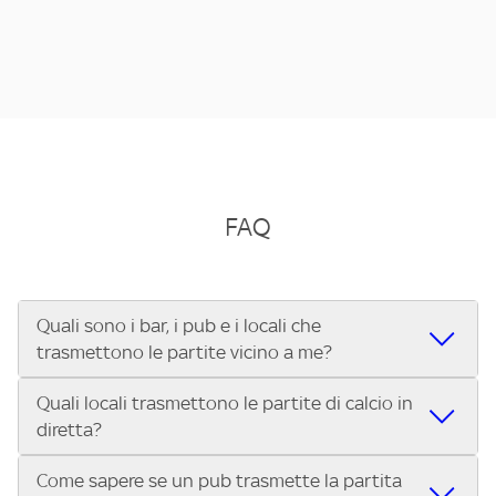
FAQ
Quali sono i bar, i pub e i locali che
trasmettono le partite vicino a me?
Quali locali trasmettono le partite di calcio in
Se cerchi un bar, pub, ristorante o locale vicino a te per
diretta?
vedere le partite di Serie A ENILIVE, la Serie C Sky Wifi, la
UEFA Champions League, la UEFA Europa League, la UEFA
Come sapere se un pub trasmette la partita
Vuoi sapere quali bar, pub o ristoranti mostrano le partite
Conference League, il Tennis, la Formula 1®, la MotoGP™ e