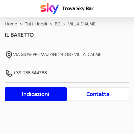
Trova Sky Bar
Home
>
Tutti i locali
>
BG
>
VILLA D'ALME'
IL BARETTO
VIA GIUSEPPE MAZZINI
24018
-
VILLA D'ALME'
+39 035 544788
Indicazioni
Contatta