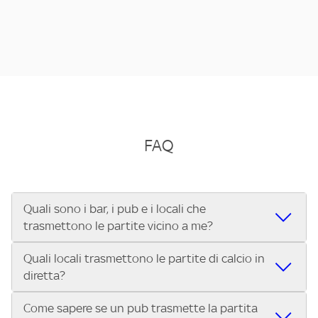
FAQ
Quali sono i bar, i pub e i locali che
trasmettono le partite vicino a me?
Quali locali trasmettono le partite di calcio in
Se cerchi un bar, pub, ristorante o locale vicino a te per
diretta?
vedere le partite di Serie A ENILIVE, la Serie C Sky Wifi, la
UEFA Champions League, la UEFA Europa League, la UEFA
Come sapere se un pub trasmette la partita
Vuoi sapere quali bar, pub o ristoranti mostrano le partite
Conference League, il Tennis, la Formula 1®, la MotoGP™ e