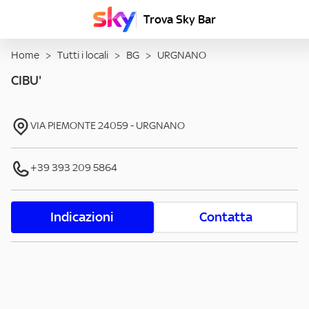
Trova Sky Bar
Home
>
Tutti i locali
>
BG
>
URGNANO
CIBU'
VIA PIEMONTE
24059
-
URGNANO
+39 393 209 5864
Indicazioni
Contatta