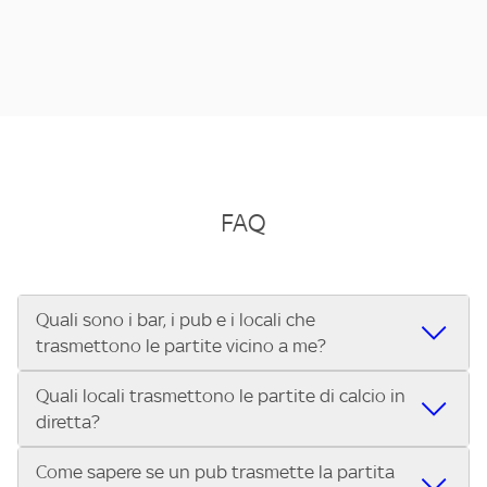
FAQ
Quali sono i bar, i pub e i locali che
trasmettono le partite vicino a me?
Quali locali trasmettono le partite di calcio in
Se cerchi un bar, pub, ristorante o locale vicino a te per
diretta?
vedere le partite di Serie A ENILIVE, la Serie C Sky Wifi, la
UEFA Champions League, la UEFA Europa League, la UEFA
Come sapere se un pub trasmette la partita
Vuoi sapere quali bar, pub o ristoranti mostrano le partite
Conference League, il Tennis, la Formula 1®, la MotoGP™ e