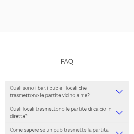
FAQ
Quali sono i bar, i pub e i locali che
trasmettono le partite vicino a me?
Quali locali trasmettono le partite di calcio in
Se cerchi un bar, pub, ristorante o locale vicino a te per
diretta?
vedere le partite di Serie A ENILIVE, la Serie C Sky Wifi, la
UEFA Champions League, la UEFA Europa League, la UEFA
Come sapere se un pub trasmette la partita
Vuoi sapere quali bar, pub o ristoranti mostrano le partite
Conference League, il Tennis, la Formula 1®, la MotoGP™ e