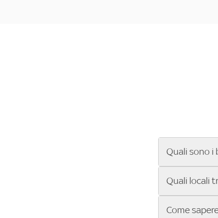
Quali sono i 
Se cerchi un ba
Quali locali 
ENILIVE, la Se
Conference Lea
Vuoi sapere qu
Come sapere 
Sky Bar ti aiut