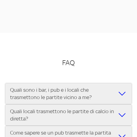
FAQ
Quali sono i bar, i pub e i locali che
trasmettono le partite vicino a me?
Quali locali trasmettono le partite di calcio in
Se cerchi un bar, pub, ristorante o locale vicino a te per
diretta?
vedere le partite di Serie A ENILIVE, la Serie C Sky Wifi, la
UEFA Champions League, la UEFA Europa League, la UEFA
Come sapere se un pub trasmette la partita
Vuoi sapere quali bar, pub o ristoranti mostrano le partite
Conference League, il Tennis, la Formula 1®, la MotoGP™ e