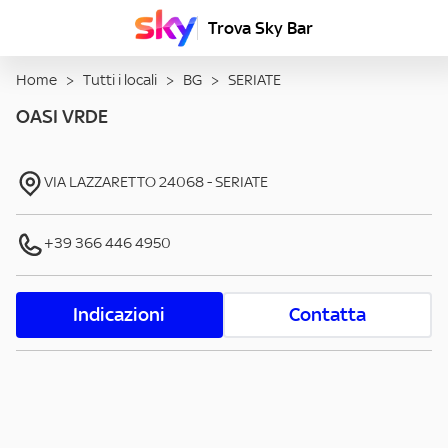
Trova Sky Bar
Home
>
Tutti i locali
>
BG
>
SERIATE
OASI VRDE
VIA LAZZARETTO
24068
-
SERIATE
+39 366 446 4950
Indicazioni
Contatta