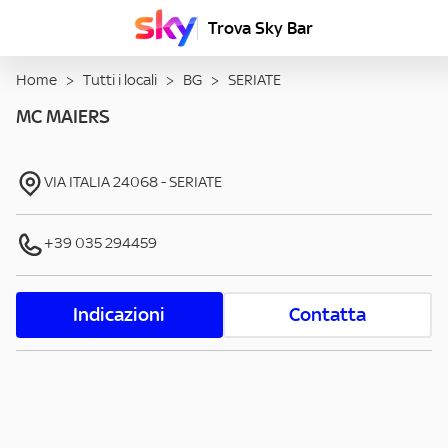
Trova Sky Bar
Home
>
Tutti i locali
>
BG
>
SERIATE
MC MAIERS
VIA ITALIA
24068
-
SERIATE
+39 035 294459
Indicazioni
Contatta