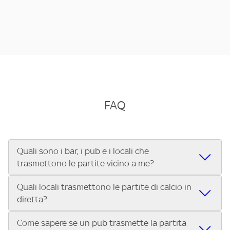
FAQ
Quali sono i bar, i pub e i locali che
trasmettono le partite vicino a me?
Quali locali trasmettono le partite di calcio in
Se cerchi un bar, pub, ristorante o locale vicino a te per
diretta?
vedere le partite di Serie A ENILIVE, la Serie C Sky Wifi, la
UEFA Champions League, la UEFA Europa League, la UEFA
Come sapere se un pub trasmette la partita
Vuoi sapere quali bar, pub o ristoranti mostrano le partite
Conference League, il Tennis, la Formula 1®, la MotoGP™ e