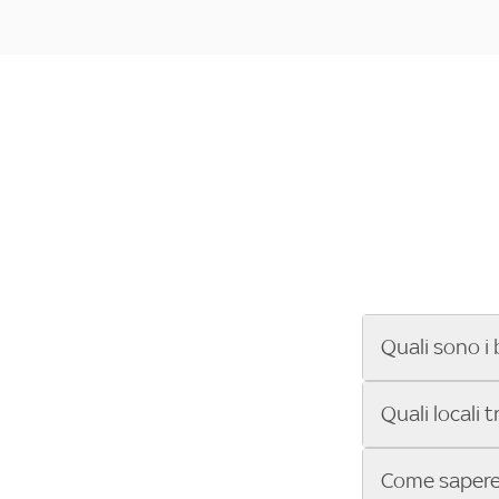
Quali sono i 
Se cerchi un ba
Quali locali 
ENILIVE, la Se
Conference Lea
Vuoi sapere qu
Come sapere 
Sky Bar ti aiut