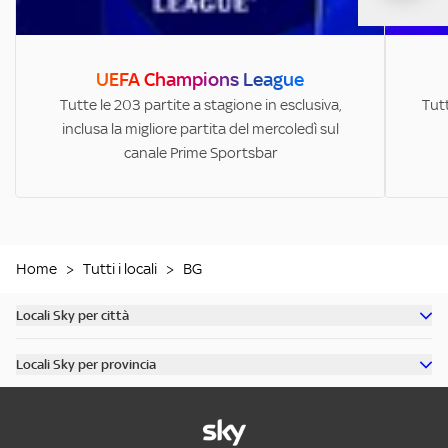
UEFA Champions League
Tutte le 203 partite a stagione in esclusiva,
Tutt
inclusa la migliore partita del mercoledì sul
canale Prime Sportsbar
Home
>
Tutti i locali
>
BG
Locali Sky per città
Scopri tutti i bar di Milano
Locali Sky per provincia
Scopri tutti i bar di Roma
Scopri tutti i bar in provincia di Milano
Scopri tutti i bar di Torino
Scopri tutti i bar in provincia di Roma
Scopri tutti i bar di Napoli