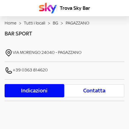
Trova Sky Bar
Home
>
Tutti i locali
>
BG
>
PAGAZZANO
BAR SPORT
VIA MORENGO
24040
-
PAGAZZANO
+39 0363 814620
Indicazioni
Contatta