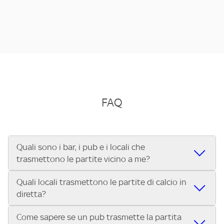
FAQ
Quali sono i bar, i pub e i locali che
trasmettono le partite vicino a me?
Quali locali trasmettono le partite di calcio in
Se cerchi un bar, pub, ristorante o locale vicino a te per
diretta?
vedere le partite di Serie A ENILIVE, la Serie C Sky Wifi, la
UEFA Champions League, la UEFA Europa League, la UEFA
Come sapere se un pub trasmette la partita
Vuoi sapere quali bar, pub o ristoranti mostrano le partite
Conference League, il Tennis, la Formula 1®, la MotoGP™ e