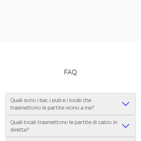
FAQ
Quali sono i bar, i pub e i locali che
trasmettono le partite vicino a me?
Quali locali trasmettono le partite di calcio in
Se cerchi un bar, pub, ristorante o locale vicino a te per
diretta?
vedere le partite di Serie A ENILIVE, la Serie C Sky Wifi, la
UEFA Champions League, la UEFA Europa League, la UEFA