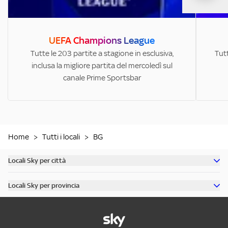
UEFA Champions League
Tutte le 203 partite a stagione in esclusiva,
Tutt
inclusa la migliore partita del mercoledì sul
canale Prime Sportsbar
Home
>
Tutti i locali
>
BG
Locali Sky per città
Scopri tutti i bar di Milano
Locali Sky per provincia
Scopri tutti i bar di Roma
Scopri tutti i bar in provincia di Milano
Scopri tutti i bar di Torino
Scopri tutti i bar in provincia di Roma
Scopri tutti i bar di Napoli