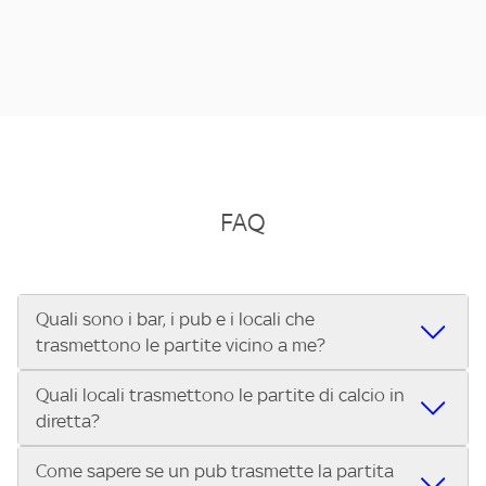
FAQ
Quali sono i bar, i pub e i locali che
trasmettono le partite vicino a me?
Quali locali trasmettono le partite di calcio in
Se cerchi un bar, pub, ristorante o locale vicino a te per
diretta?
vedere le partite di Serie A ENILIVE, la Serie C Sky Wifi, la
UEFA Champions League, la UEFA Europa League, la UEFA
Come sapere se un pub trasmette la partita
Vuoi sapere quali bar, pub o ristoranti mostrano le partite
Conference League, il Tennis, la Formula 1®, la MotoGP™ e