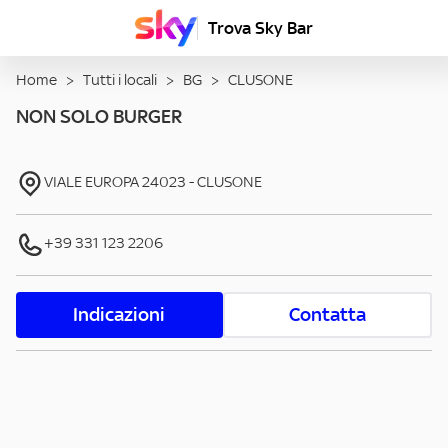
Trova Sky Bar
Home
>
Tutti i locali
>
BG
>
CLUSONE
NON SOLO BURGER
VIALE EUROPA
24023
-
CLUSONE
+39 331 123 2206
Indicazioni
Contatta