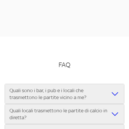
FAQ
Quali sono i bar, i pub e i locali che
trasmettono le partite vicino a me?
Quali locali trasmettono le partite di calcio in
Se cerchi un bar, pub, ristorante o locale vicino a te per
diretta?
vedere le partite di Serie A ENILIVE, la Serie C Sky Wifi, la
UEFA Champions League, la UEFA Europa League, la UEFA