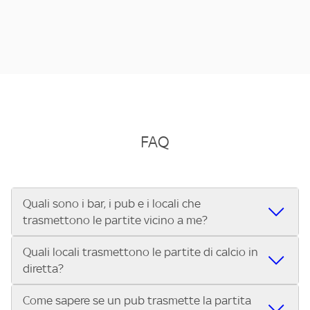
FAQ
Quali sono i bar, i pub e i locali che
trasmettono le partite vicino a me?
Quali locali trasmettono le partite di calcio in
Se cerchi un bar, pub, ristorante o locale vicino a te per
diretta?
vedere le partite di Serie A ENILIVE, la Serie C Sky Wifi, la
UEFA Champions League, la UEFA Europa League, la UEFA
Come sapere se un pub trasmette la partita
Vuoi sapere quali bar, pub o ristoranti mostrano le partite
Conference League, il Tennis, la Formula 1®, la MotoGP™ e