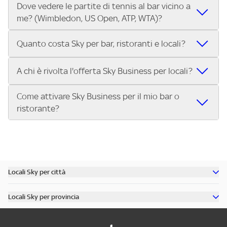
Dove vedere le partite di tennis al bar vicino a
Nei locali Sky puoi guardare tutti i Gran Premi di Formula 1®
trasmettono le Coppe Europee.
me? (Wimbledon, US Open, ATP, WTA)?
e MotoGP™ in diretta. Inserisci il tuo indirizzo su Trova Sky
Bar e scegli il bar o ristorante più vicino che trasmette tutti
Nei locali Sky puoi guardare Wimbledon, lo US Open, i
i Gran Premi della stagione.
Quanto costa Sky per bar, ristoranti e locali?
tornei dell’ATP Tour e del WTA Tour, oltre alle Finals. Cerca il
tuo indirizzo su Trova Sky Bar e scopri subito dove vedere
L’abbonamento Sky Business per bar, ristoranti, pub e
A chi è rivolta l'offerta Sky Business per locali?
le partite di tennis nel locale più vicino.
locali costa 299€ al mese per 12 mesi. Con questa offerta
puoi trasmettere nel tuo locale:
Come attivare Sky Business per il mio bar o
L'offerta Sky Business è riservata ai pubblici esercizi aperti
Tutta la Serie A ENILIVE, la UEFA Champions League, la
ristorante?
al pubblico per la somministrazione di cibi, bevande e altri
UEFA Europa League e la UEFA Conference League.
servizi, tra cui:
I migliori eventi sportivi internazionali: Premier League,
Attivare Sky Business è semplice:
Bar, pub, ristoranti, pizzerie
Bundesliga, NBA, Formula 1, MotoGP, tennis e molto altro.
Contatta Sky e scegli il pacchetto più adatto al tuo
Circoli sportivi, sale giochi, punti vendita, associazioni
Approfondimenti sportivi su Sky Sport 24.
locale.
Se hai un locale e vuoi offrire ai tuoi clienti il meglio
Scopri tutti i dettagli dell’offerta e porta il grande
Ricevi l’installazione del servizio nel tuo bar, pub o
dello sport in diretta, scopri subito l’offerta Sky Business
Locali Sky per città
sport nel tuo locale.
ristorante.
per locali
Scopri tutti i bar di Milano
Inizia a trasmettere gli eventi sportivi per i tuoi clienti.
Locali Sky per provincia
Scopri tutti i bar di Roma
Chiama il numero dedicato o visita il sito per attivare
Scopri tutti i bar in provincia di Milano
Scopri tutti i bar di Torino
Sky Business oggi stesso!
Scopri tutti i bar in provincia di Roma