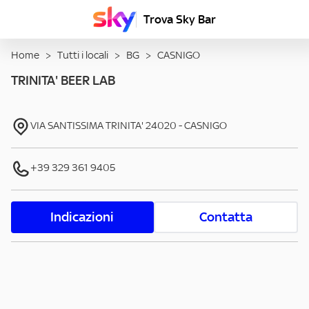
Trova Sky Bar
Home
>
Tutti i locali
>
BG
>
CASNIGO
TRINITA' BEER LAB
VIA SANTISSIMA TRINITA'
24020
-
CASNIGO
+39 329 361 9405
Indicazioni
Contatta