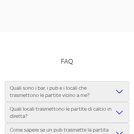
FAQ
Quali sono i bar, i pub e i locali che
trasmettono le partite vicino a me?
Quali locali trasmettono le partite di calcio in
Se cerchi un bar, pub, ristorante o locale vicino a te per
diretta?
vedere le partite di Serie A ENILIVE, la Serie C Sky Wifi, la
UEFA Champions League, la UEFA Europa League, la UEFA
Come sapere se un pub trasmette la partita
Vuoi sapere quali bar, pub o ristoranti mostrano le partite
Conference League, il Tennis, la Formula 1®, la MotoGP™ e