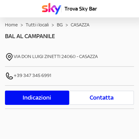
Trova Sky Bar
Home
>
Tutti i locali
>
BG
>
CASAZZA
BAL AL CAMPANILE
VIA DON LUIGI ZINETTI
24060
-
CASAZZA
+39 347 345 6991
Indicazioni
Contatta