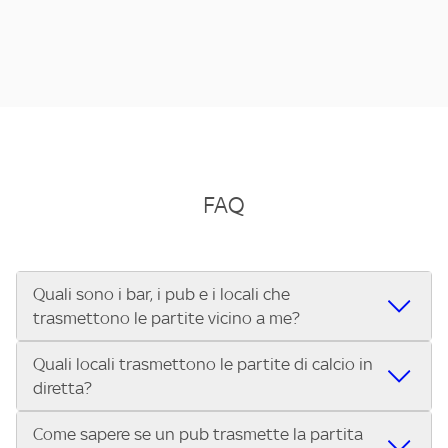
FAQ
Quali sono i bar, i pub e i locali che
trasmettono le partite vicino a me?
Quali locali trasmettono le partite di calcio in
Se cerchi un bar, pub, ristorante o locale vicino a te per
diretta?
vedere le partite di Serie A ENILIVE, la Serie C Sky Wifi, la
UEFA Champions League, la UEFA Europa League, la UEFA
Come sapere se un pub trasmette la partita
Vuoi sapere quali bar, pub o ristoranti mostrano le partite
Conference League, il Tennis, la Formula 1®, la MotoGP™ e