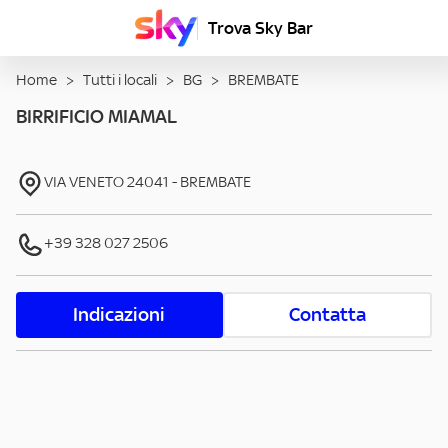
Trova Sky Bar
Home
>
Tutti i locali
>
BG
>
BREMBATE
BIRRIFICIO MIAMAL
VIA VENETO
24041
-
BREMBATE
+39 328 027 2506
Indicazioni
Contatta