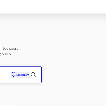
 il tuo sport
r, pub o
Localizzami