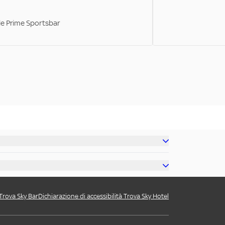
ale Prime Sportsbar
 Trova Sky Bar
Dichiarazione di accessibilità Trova Sky Hotel