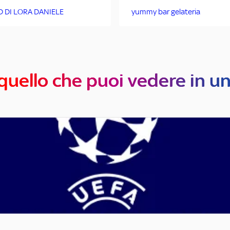
D DI LORA DANIELE
yummy bar gelateria
quello che puoi vedere in u