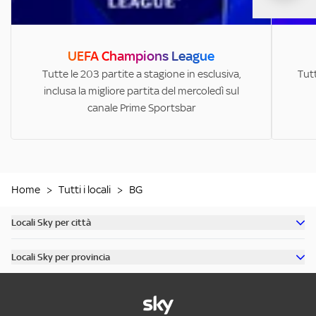
UEFA Champions League
Tutte le 203 partite a stagione in esclusiva,
Tutt
inclusa la migliore partita del mercoledì sul
canale Prime Sportsbar
Home
>
Tutti i locali
>
BG
Locali Sky per città
Scopri tutti i bar di Milano
Locali Sky per provincia
Scopri tutti i bar di Roma
Scopri tutti i bar in provincia di Milano
Scopri tutti i bar di Torino
Scopri tutti i bar in provincia di Roma
Scopri tutti i bar di Napoli