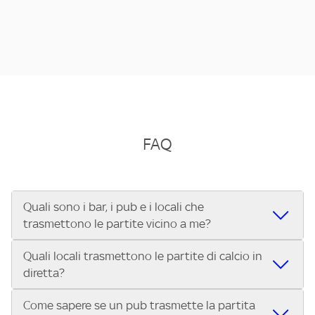
FAQ
Quali sono i bar, i pub e i locali che
trasmettono le partite vicino a me?
Quali locali trasmettono le partite di calcio in
Se cerchi un bar, pub, ristorante o locale vicino a te per
diretta?
vedere le partite di Serie A ENILIVE, la Serie C Sky Wifi, la
UEFA Champions League, la UEFA Europa League, la UEFA
Come sapere se un pub trasmette la partita
Vuoi sapere quali bar, pub o ristoranti mostrano le partite
Conference League, il Tennis, la Formula 1®, la MotoGP™ e